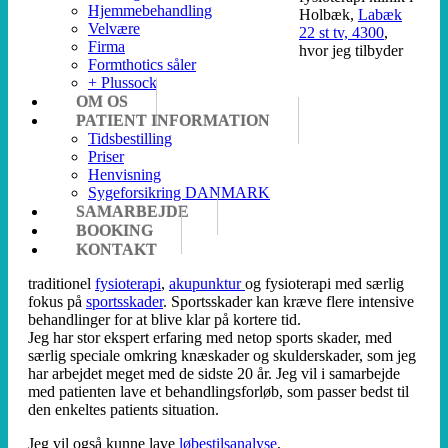
Hjemmebehandling
Holbæk,
Labæk
Velvære
22 st tv, 4300
,
Firma
hvor jeg tilbyder
Formthotics såler
+ Plussock
OM OS
PATIENT INFORMATION
Tidsbestilling
Priser
Henvisning
Sygeforsikring DANMARK
SAMARBEJDE
BOOKING
KONTAKT
traditionel
fysioterapi
,
akupunktur
og fysioterapi med særlig
fokus på
sportsskader
. Sportsskader kan kræve flere intensive
behandlinger for at blive klar på kortere tid.
Jeg har stor ekspert erfaring med netop sports skader, med
særlig speciale omkring knæskader og skulderskader, som jeg
har arbejdet meget med de sidste 20 år. Jeg vil i samarbejde
med patienten lave et behandlingsforløb, som passer bedst til
den enkeltes patients situation.
Jeg vil også kunne lave
løbestilsanalyse
,