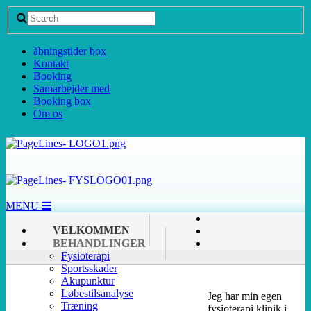
åbningstider box
Kontakt
Booking
Samarbejder med
Booking box
Om os
MENU
VELKOMMEN
BEHANDLINGER
Fysioterapi
Sportsskader
Akupunktur
Løbestilsanalyse
Jeg har min egen
Træning
fysioterapi klinik i