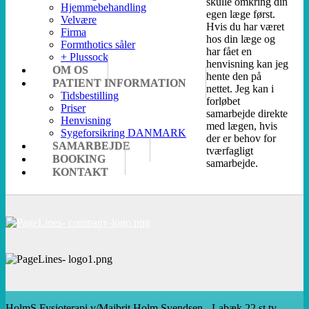
skulle omkring din
Hjemmebehandling
egen læge først.
Velvære
Hvis du har været
Firma
hos din læge og
Formthotics såler
har fået en
+ Plussock
henvisning kan jeg
OM OS
hente den på
PATIENT INFORMATION
nettet. Jeg kan i
Tidsbestilling
forløbet
Priser
samarbejde direkte
Henvisning
med lægen, hvis
Sygeforsikring DANMARK
der er behov for
SAMARBEJDE
tværfagligt
BOOKING
samarbejde.
KONTAKT
HolmS Fysioterapi v/Majbrit Holm Svendsen - Labæk 22 st tv -