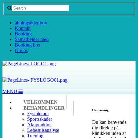
åbningstider box
Kontakt
Booking
Samarbejder med
Booking box
Om os
MENU
VELKOMMEN
BEHANDLINGER
Henvisning
Fysioterapi
Sportsskader
Du kan henvende
Akupunktur
dig direkte på
Løbestilsanalyse
klinikken uden at
Træning