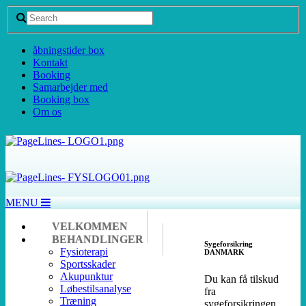
åbningstider box
Kontakt
Booking
Samarbejder med
Booking box
Om os
MENU
VELKOMMEN
BEHANDLINGER
Sygeforsikring
Fysioterapi
DANMARK
Sportsskader
Akupunktur
Du kan få tilskud
Løbestilsanalyse
fra
Træning
sygeforsikringen