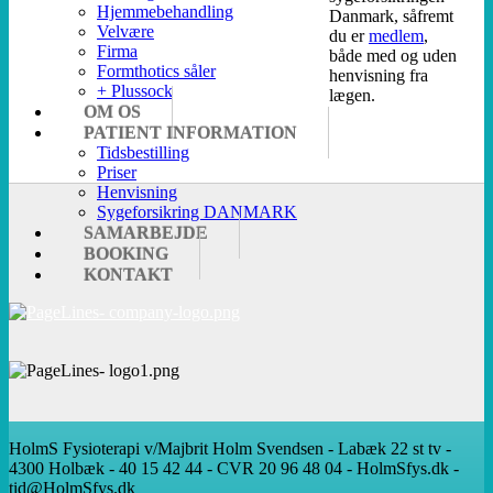
Hjemmebehandling
Danmark, såfremt
Velvære
du er
medlem
,
Firma
både med og uden
Formthotics såler
henvisning fra
+ Plussock
lægen.
OM OS
PATIENT INFORMATION
Tidsbestilling
Priser
Henvisning
Sygeforsikring DANMARK
SAMARBEJDE
BOOKING
KONTAKT
HolmS Fysioterapi v/Majbrit Holm Svendsen - Labæk 22 st tv -
4300 Holbæk - 40 15 42 44 - CVR 20 96 48 04 - HolmSfys.dk -
tid@HolmSfys.dk